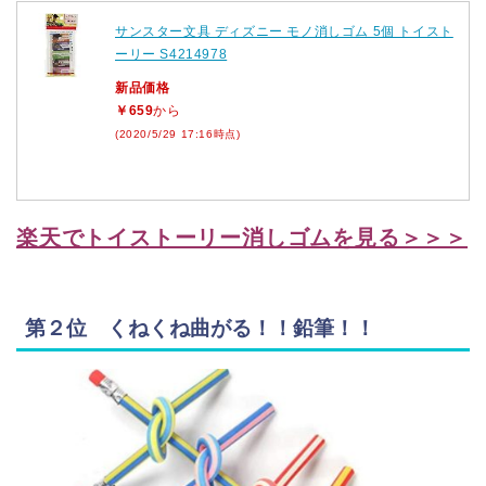
サンスター文具 ディズニー モノ消しゴム 5個 トイスト
ーリー S4214978
新品価格
￥659
から
(2020/5/29 17:16時点)
楽天でトイストーリー消しゴムを見る＞＞＞
第２位 くねくね曲がる！！鉛筆！！