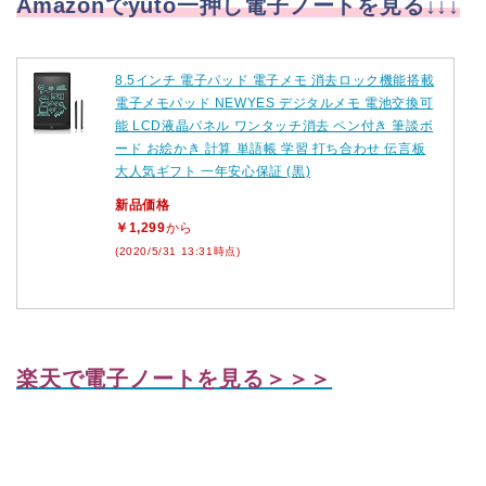
Amazonでyuto一押し電子ノートを見る↓↓↓
8.5インチ 電子パッド 電子メモ 消去ロック機能搭載
電子メモパッド NEWYES デジタルメモ 電池交換可
能 LCD液晶パネル ワンタッチ消去 ペン付き 筆談ボ
ード お絵かき 計算 単語帳 学習 打ち合わせ 伝言板
大人気ギフト 一年安心保証 (黒)
新品価格
￥1,299
から
(2020/5/31 13:31時点)
楽天で電子ノートを見る＞＞＞